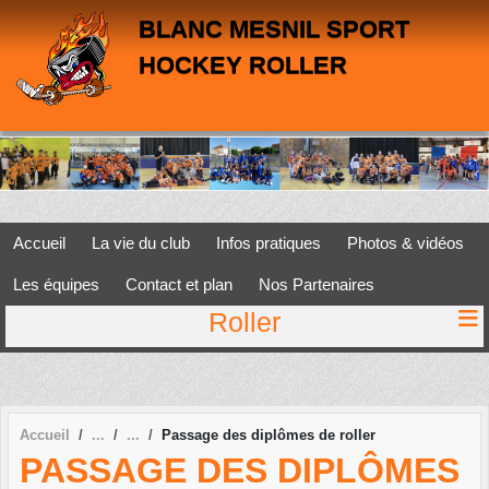
Panneau de gestion des cookies
BLANC MESNIL SPORT
HOCKEY ROLLER
Accueil
La vie du club
Infos pratiques
Photos & vidéos
Les équipes
Contact et plan
Nos Partenaires
Roller
Accueil
Passage des diplômes de roller
PASSAGE DES DIPLÔMES