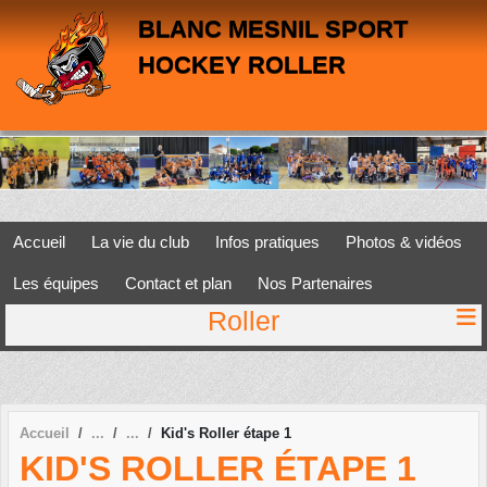
Panneau de gestion des cookies
BLANC MESNIL SPORT
HOCKEY ROLLER
Accueil
La vie du club
Infos pratiques
Photos & vidéos
Les équipes
Contact et plan
Nos Partenaires
Roller
Accueil
Kid's Roller étape 1
KID'S ROLLER ÉTAPE 1