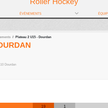
Roller Hockey
ÉVÈNEMENTS
ÉQUI
nements
Plateau 2 U15 - Dourdan
DOURDAN
410
Dourdan
19
1