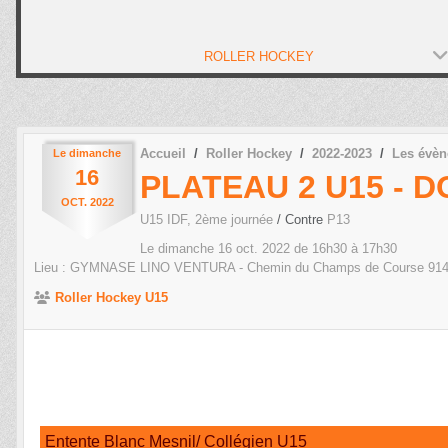
ROLLER HOCKEY
Accueil
Roller Hockey
2022-2023
Les évè
Le
dimanche
16
PLATEAU 2 U15 - 
OCT.
2022
U15 IDF, 2ème journée
/ Contre
P13
Le
dimanche
16
oct.
2022
de 16h30 à 17h30
Lieu :
GYMNASE LINO VENTURA - Chemin du Champs de Course
91
Roller Hockey U15
Entente Blanc Mesnil/ Collégien U15