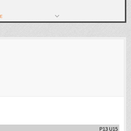
PE
P13 U15