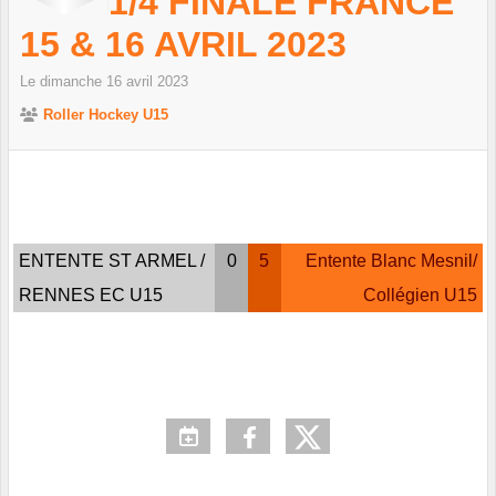
1/4 FINALE FRANCE
15 & 16 AVRIL 2023
Le
dimanche
16
avril
2023
Roller Hockey U15
ENTENTE ST ARMEL /
0
5
Entente Blanc Mesnil/
RENNES EC U15
Collégien U15