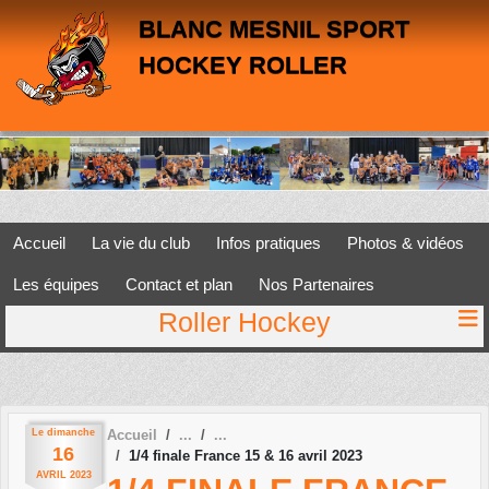
Panneau de gestion des cookies
BLANC MESNIL SPORT
HOCKEY ROLLER
Accueil
La vie du club
Infos pratiques
Photos & vidéos
Les équipes
Contact et plan
Nos Partenaires
Roller Hockey
Le
dimanche
Accueil
16
1/4 finale France 15 & 16 avril 2023
AVRIL
2023