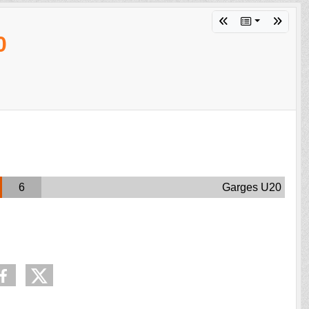
0
6
Garges U20