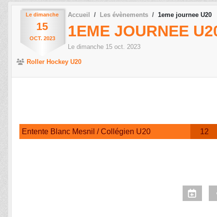
Accueil
Les évènements
1eme journee U20
Le
dimanche
15
1EME JOURNEE U2
OCT.
2023
Le
dimanche
15
oct.
2023
Roller Hockey U20
Entente Blanc Mesnil / Collégien U20
12