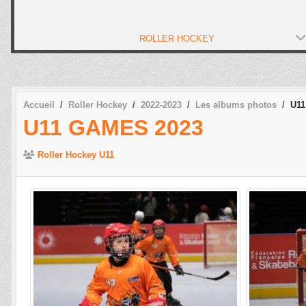
ROLLER HOCKEY
Accueil
Roller Hockey
2022-2023
Les albums photos
U11
U11 GAMES 2023
Roller Hockey U11