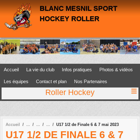
Panneau de gestion des cookies
BLANC MESNIL SPORT
HOCKEY ROLLER
Accueil
La vie du club
Infos pratiques
Photos & vidéos
Les équipes
Contact et plan
Nos Partenaires
Roller Hockey
Accueil
U17 1/2 de Finale 6 & 7 mai 2023
U17 1/2 DE FINALE 6 & 7